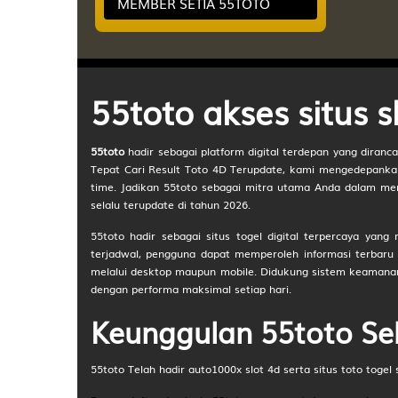
MEMBER SETIA 55TOTO
21-02-2026 18:40:50
PASTIKAN LOGIN DENGAN
LINK ANTI BLOKIR 55TOTO
21-02-2026 18:34:29
55toto akses situs s
55toto
hadir sebagai platform digital terdepan yang diran
Tepat Cari Result Toto 4D Terupdate, kami mengedepankan 
time. Jadikan 55toto sebagai mitra utama Anda dalam me
selalu terupdate di tahun 2026.
55toto hadir sebagai situs togel digital terpercaya ya
terjadwal, pengguna dapat memperoleh informasi terbaru s
melalui desktop maupun mobile. Didukung sistem keamanan 
dengan performa maksimal setiap hari.
Keunggulan 55toto Seb
55toto Telah hadir auto1000x slot 4d serta situs toto togel