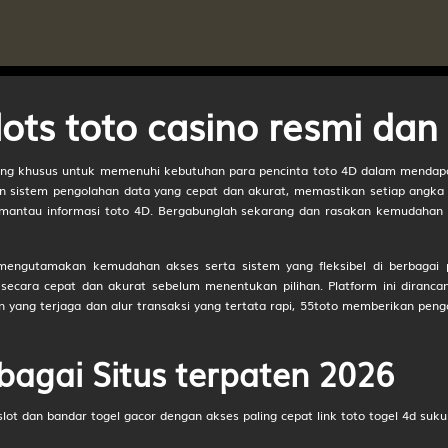
lots toto casino resmi dan
cang khusus untuk memenuhi kebutuhan para pencinta toto 4D dalam mendapatk
sistem pengolahan data yang cepat dan akurat, memastikan setiap angka yan
mantau informasi toto 4D. Bergabunglah sekarang dan rasakan kemudahan ak
ng mengutamakan kemudahan akses serta sistem yang fleksibel di berbag
ecara cepat dan akurat sebelum menentukan pilihan. Platform ini dirancan
yang terjaga dan alur transaksi yang tertata rapi, 55toto memberikan peng
agai Situs terpaten 2026
 slot dan bandar togel gacor dengan akses paling cepat link toto togel 4d suku