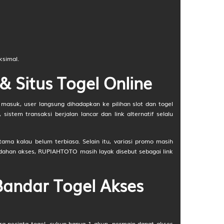
ksimal.
& Situs Togel Online
 masuk, user langsung dihadapkan ke pilihan slot dan togel
istem transaksi berjalan lancar dan link alternatif selalu
utama kalau belum terbiasa. Selain itu, variasi promo masih
mudahan akses, RUPIAHTOTO masih layak disebut sebagai link
 Bandar Togel Akses
a pecinta togel. cukup hanya 1 akun, permain dapat akses