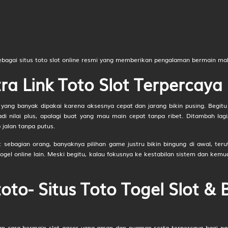
bagai situs toto slot online resmi yang memberikan pengalaman bermain ma
a Link Toto Slot Terpercaya 
a yang banyak dipakai karena aksesnya cepat dan jarang bikin pusing. Begitu
 nilai plus, apalagi buat yang mau main cepat tanpa ribet. Ditambah lagi, s
 jalan tanpa putus.
Buat sebagian orang, banyaknya pilihan game justru bikin bingung di awal, ter
 togel online lain. Meski begitu, kalau fokusnya ke kestabilan sistem dan ke
oto- Situs Toto Togel Slot &
an cara bermain slot gacor yang aman dan nyaman serta terpercaya bagi par