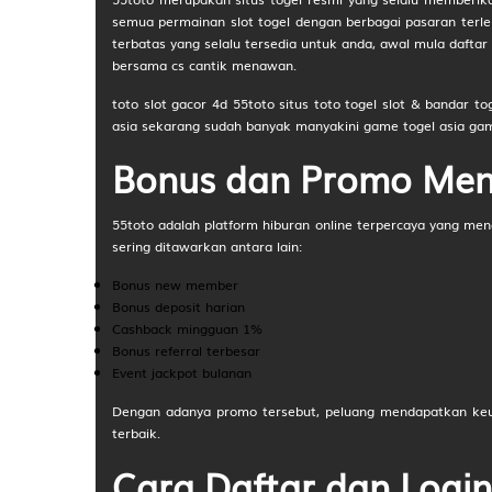
semua permainan slot togel dengan berbagai pasaran terle
terbatas yang selalu tersedia untuk anda, awal mula daftar
bersama cs cantik menawan.
toto slot gacor 4d 55toto situs toto togel slot & bandar 
asia sekarang sudah banyak manyakini game togel asia gam
Bonus dan Promo Menar
55toto adalah platform hiburan online terpercaya yang m
sering ditawarkan antara lain:
Bonus new member
Bonus deposit harian
Cashback mingguan 1%
Bonus referral terbesar
Event jackpot bulanan
Dengan adanya promo tersebut, peluang mendapatkan keunt
terbaik.
Cara Daftar dan Login