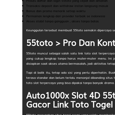
Proses daftar dan login 55toto yang cepat dan amanah
Transaksi deposit dan withdraw instan langsung masuk
Bonus dan promo menarik setiap waktu
Permainan lengkap dari provider terbaik se indonesia
Akses stabil tanpa gangguan , akses tanpa batas
Keunggulan tersebut membuat 55toto semakin dipercaya se
55toto > Pro Dan Kontr
55toto muncul sebagai salah satu link toto slot terpercay
yang cukup lengkap tanpa harus muter-muter menu. Ini jadi
disiapkan saat akses utama bermasalah, jadi aktivitas tetap
Tapi di balik itu, tetap ada sisi yang perlu diperhatiin. 
terasa standar dan belum terlalu menonjol dibanding situs
toto slot terpercaya yang bisa dipakai tanpa banyak drama.
Auto1000x Slot 4D 55t
Gacor Link Toto Togel
55toto merupakan situs togel resmi yang selalu memberik