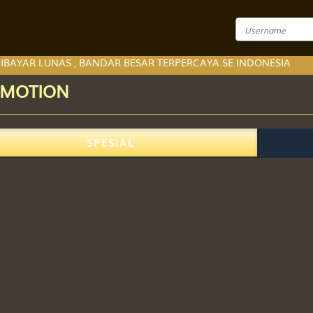
 LUNAS , BANDAR BESAR TERPERCAYA SE INDONESIA
MOTION
SPESIAL