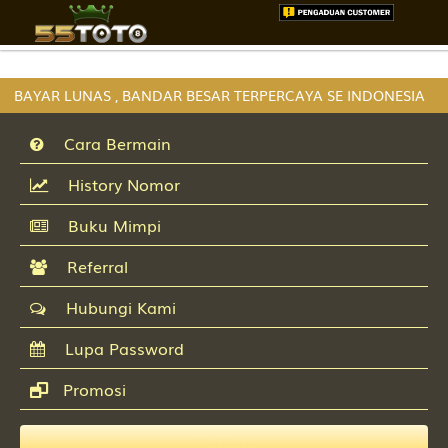
R LUNAS , BANDAR BESAR TERPERCAYA SE INDONESIA
Cara Bermain
History Nomor
Buku Mimpi
Referral
Hubungi Kami
Lupa Password
Promosi
Daftar