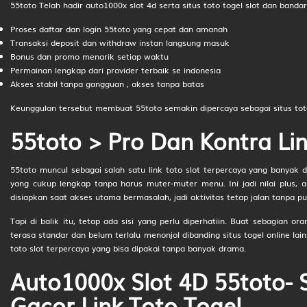
55toto Telah hadir auto1000x slot 4d serta situs toto togel slot dan banda
15
Pendeta Wanita - Musang -
2D
36 (34-
Proses daftar dan login 55toto yang cepat dan amanah
Balap Sepeda - Manggis -
83-87-
Transaksi deposit dan withdraw instan langsung masuk
Rumah Obat - Sayempraba
33)
Bonus dan promo menarik setiap waktu
Permainan lengkap dari provider terbaik se indonesia
16
Orang Bongkok - Ikan Gabus -
2D
37 (38-
Akses stabil tanpa gangguan , akses tanpa batas
Balap Mobil - Anggur -
59-83-
B.H,BH,Bra - Truk - Gareng
09)
Keunggulan tersebut membuat 55toto semakin dipercaya sebagai situs to
17
Penolong - Gelatik - Golf - Tang -
2D
40 (43-
55toto > Pro Dan Kontra Lin
Peci - Widura
76-78-
26)
55toto muncul sebagai salah satu link toto slot terpercaya yang banyak d
18
Putri Raja - Cendrawasih - Balap
2D
38 (37-
yang cukup lengkap tanpa harus muter-muter menu. Ini jadi nilai plus, ap
Sepeda Motor - Engsel - Drum -
67-84-
disiapkan saat akses utama bermasalah, jadi aktivitas tetap jalan tanpa pu
Untari
17)
Tapi di balik itu, tetap ada sisi yang perlu diperhatiin. Buat sebagian o
19
Kekasih - Kalajengking - Balap
2D
39 (44-
terasa standar dan belum terlalu menonjol dibanding situs togel online l
Kuda - Topi - Bemo - Narasuma
55-77-
toto slot terpercaya yang bisa dipakai tanpa banyak drama.
05)
Auto1000x Slot 4D 55toto- S
20
Pahlawan - Kepiting - Lompat
2D
41 (49-
Gacor Link Toto Togel
Kuda - Lilin - Sabuk - Warsaya
56-76-