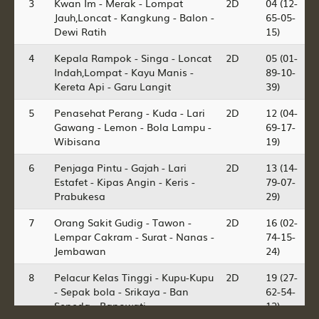
3
Kwan Im - Merak - Lompat
2D
04 (12-
Jauh,Loncat - Kangkung - Balon -
65-05-
Dewi Ratih
15)
4
Kepala Rampok - Singa - Loncat
2D
05 (01-
Indah,Lompat - Kayu Manis -
89-10-
Kereta Api - Garu Langit
39)
5
Penasehat Perang - Kuda - Lari
2D
12 (04-
Gawang - Lemon - Bola Lampu -
69-17-
Wibisana
19)
6
Penjaga Pintu - Gajah - Lari
2D
13 (14-
Estafet - Kipas Angin - Keris -
79-07-
Prabukesa
29)
7
Orang Sakit Gudig - Tawon -
2D
16 (02-
Lempar Cakram - Surat - Nanas -
74-15-
Jembawan
24)
8
Pelacur Kelas Tinggi - Kupu-Kupu
2D
19 (27-
- Sepak bola - Srikaya - Ban
62-54-
Sepeda - Banowati
12)