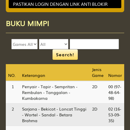
PASTIKAN LOGIN DENGAN LINK ANTI BLOKIR
55TOTO
21-02-2026 18:34:29
BUKU
MIMPI
Jenis
Jenis
NO.
NO.
Keterangan
Keterangan
Game
Game
Nomor
Nomor
1
Penyair - Tapir - Sempritan -
2D
00 (97-
Rembulan - Tanggalan -
48-64-
Kumbakarna
98)
2
Sarjana - Bekicot - Loncat Tinggi
2D
02 (16-
- Wortel - Sandal - Betara
53-09-
Brahma
35)